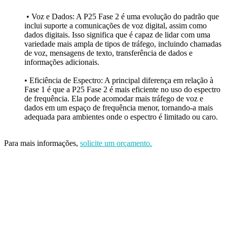
Serviços de Engenharia
• Voz e Dados: A P25 Fase 2 é uma evolução do padrão que
inclui suporte a comunicações de voz digital, assim como
dados digitais. Isso significa que é capaz de lidar com uma
Engenharia de RF
variedade mais ampla de tipos de tráfego, incluindo chamadas
de voz, mensagens de texto, transferência de dados e
Site Survey
informações adicionais.
Projeto Técnico Anatel
• Eficiência de Espectro: A principal diferença em relação à
Fase 1 é que a P25 Fase 2 é mais eficiente no uso do espectro
Assistência Técnica
de frequência. Ela pode acomodar mais tráfego de voz e
dados em um espaço de frequência menor, tornando-a mais
adequada para ambientes onde o espectro é limitado ou caro.
Laboratório Próprio
Manutenção e Reparos
Para mais informações,
solicite um orçamento.
PRODUTOS
CONHEÇA TAMBÉM
OUTRAS SOLUÇÕES
.
PRODUTOS
Sistemas TETRA
Sistemas Nxdn
Sistemas DMR
Redes 4G/5G
Kenwood
Sistemas PoC
Rádio Intrinsecamente Seguros
Cobertura de RF
Indoor
Aplicações Alcon
Normas Regulamentadoras
Sepura