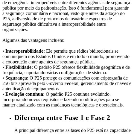
de emergência interoperáveis entre diferentes agências de segurança
.
pública por meio da padronização. Isso é fundamental para garantir
SOLUÇÕES
a segurança comunitária e nacional, visto que antes da adoção do
P25, a diversidade de protocolos de usuário e espectros de
Sistemas TETRA
segurança pública dificultava a interoperabilidade entre
organizações.
Sistemas NXDN
Algumas das vantagens incluem:
Sistemas DMR
•
Interoperabilidade:
Ele permite que rádios bidirecionais se
Redes 4G/5G
comuniquem nos Estados Unidos e em todo o mundo, promovendo
a cooperação entre agentes de segurança pública.
Sistemas P25
•
Flexibilidade:
O padrão P25 oferece flexibilidade geográfica e de
frequência, suportando várias configurações de sistema.
Sistemas PoC
•
Segurança:
O P25 protege as comunicações com criptografia de
256 bits aprovada pelo Governo Federal, gerenciamento de chaves e
Rádios Ex (Intrinsecamente Seguros)
autenticação de equipamentos.
•
Evolução contínua:
O padrão P25 continua evoluindo,
Cobertura de RF indoor
incorporando novos requisitos e fazendo modificações para se
manter atualizado com as mudanças tecnológicas e operacionais.
Aplicações Alcon
Diferença entre Fase 1 e Fase 2
Normas Regulamentadoras
A principal diferença entre as fases do P25 está na capacidade
LOCAÇÃO