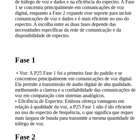
de tráfego de voz e dados e na eficiência do espectro. A Fase
.
1 se concentra principalmente em comunicações de voz
LOCAÇÃO
digital, enquanto a Fase 2 expande esse suporte para incluir
comunicações de voz e dados e é mais eficiente no uso do
Locação, Operação e Controle de Ativos
espectro. A escolha entre as duas fases depende das
necessidades específicas da rede de comunicação e da
disponibilidade de espectro.
Locação de Sistemas de Rádio
Sistemas Troncalizados
Fase 1
Sistemas Convencionais
• Voz: A P25 Fase 1 foi a primeira fase do padrão e se
Comunicação ponto-a-ponto
concentrou principalmente em comunicações de voz digital.
Ela permite a transmissão de áudio digital de alta qualidade,
SERVIÇOS
melhorando a clareza e a confiabilidade das comunicações de
.
voz em comparação com sistemas analógicos.
SERVIÇOS
• Eficiência de Espectro: Embora ofereça vantagens em
relação à qualidade da voz, a P25 Fase 1 não é tão eficiente
Gerenciamento Remoto (Sistema / Rádios)
no uso do espectro de frequência, o que significa que requer
mais largura de banda para transmitir a mesma quantidade de
Manutenção de Rádios Ex (Intrinsecamente Seguros)
tráfego de voz.
Suporte Técnico e Operacional
Fase 2