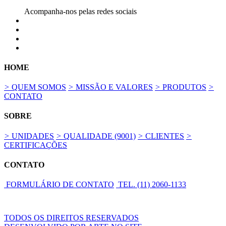
Damm
Acompanha-nos pelas redes sociais
Hytera
Motorola
Athonet
HOME
Nokia
>
QUEM SOMOS
>
MISSÃO E VALORES
>
PRODUTOS
>
CONTATO
Tait
SOBRE
Avtec
>
UNIDADES
>
QUALIDADE (9001)
>
CLIENTES
>
Zetron
CERTIFICAÇÕES
Aplicações Alcon
CONTATO
CONTATO
FORMULÁRIO DE CONTATO
TEL. (11) 2060-1133
.
CONTATO
Fale Conosco
TODOS OS DIREITOS RESERVADOS