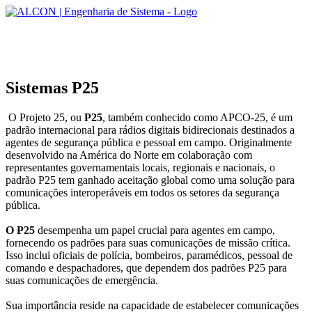
EMPRESA
Sistemas P25
.
EMPRESA
O Projeto 25, ou
P25
, também conhecido como APCO-25, é um
Sobre a Alcon
padrão internacional para rádios digitais bidirecionais destinados a
agentes de segurança pública e pessoal em campo. Originalmente
Missão e Valores
desenvolvido na América do Norte em colaboração com
representantes governamentais locais, regionais e nacionais, o
Unidades
padrão P25 tem ganhado aceitação global como uma solução para
comunicações interoperáveis em todos os setores da segurança
Parceiros
pública.
O P25
desempenha um papel crucial para agentes em campo,
Certificações
fornecendo os padrões para suas comunicações de missão crítica.
Isso inclui oficiais de polícia, bombeiros, paramédicos, pessoal de
Qualidade (ISO9001)
comando e despachadores, que dependem dos padrões P25 para
suas comunicações de emergência.
Nossos Clientes
Sua importância reside na capacidade de estabelecer comunicações
SOLUÇÕES