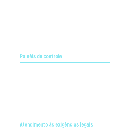
Os sistemas são previamente montados e
certificados de seu perfeito funcionamento antes da
entrega e instalação no cliente;
Painéis de controle
Gestão do desempenho dos sistemas de
radiocomunicação dos clientes podem ser
Saiba mais em
acompanhados remotamente.
Aplicações Alcon
Atendimento às exigências legais