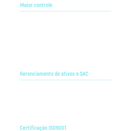
Maior controle
Monitoramento e gerenciamento da rede de
radiocomunicação para rápida correção de falhas e
Saiba mais em
planejamento de expansão.
Gerenciamento Remoto
e Aplicações Alcon.
Gerenciamento de ativos e SAC
Gestão dos equipamentos de radiocomunicação
locados no cliente e atendimento especializado;
Certificação ISO9001