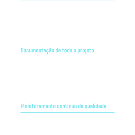
Projeto de licenciamento das frequências junto à
Saiba mais em Projeto Técnico Anatel.
ANATEL.
Documentação de todo o projeto
Confecção de projetos executivos de implantação e
as-built;
Monitoramento contínuo de qualidade
Equipe de gestão da qualidade dos produtos e
Saiba mais em Qualidade.
serviços prestados.