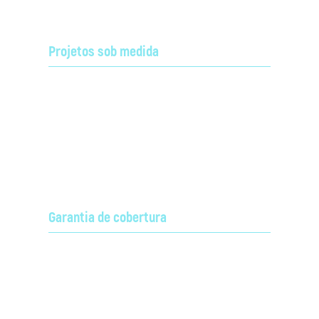
Projetos sob medida
Soluções personalizadas para a otimização de
sistemas integrados de radiocomunicação,
engenharia de radiofrequência e customização de
recursos e aplicações de rádio;
Garantia de cobertura
Elaboração e validação de projetos de cobertura (cell
planning), através de softwares específicos e
Saiba mais
levantamento de campo (site survey).
em Engenharia de RF.