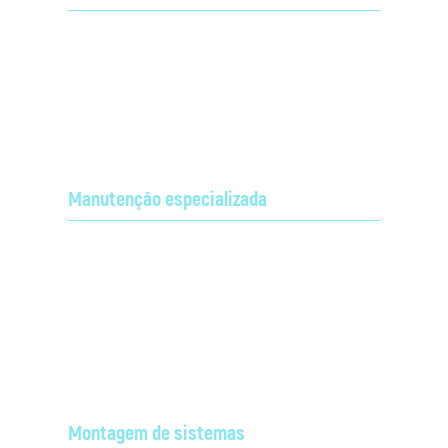
Assistência técnica, vendas, locação de
equipamentos e montagem de sistemas certificados.
Saiba mais em Qualidade.
Manutenção especializada
Assistência técnica própria e laboratório de
manutenção certificado pelo INMETRO e IECEx para
reparos de equipamentos intrinsecamente seguros.
Saiba mais em Assistência Técnica.
Montagem de sistemas