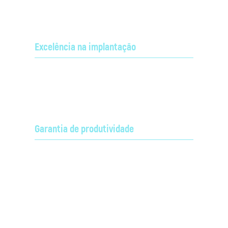
Excelência na implantação
Equipe de gerenciamento de projetos;
Garantia de produtividade
Manutenção corretiva, preventiva e preditiva de todo
Saiba mais em
o sistema de radiocomunicação.
Suporte Técnico e Operacional.