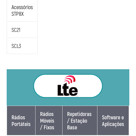
Acessórios
STP8X
SC21
SCL3
Rádios
Repetidoras
Rádios
Software e
Móveis
/ Estação
Portáteis
Aplicações
/ Fixos
Base