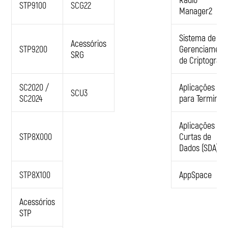
STP9100
SCG22
Manager2
Sistema de
Acessórios
STP9200
Gerenciament
SRG
de Criptografi
SC2020 /
Aplicações
SCU3
SC2024
para Terminais
Aplicações
STP8X000
Curtas de
Dados (SDA)
STP8X100
AppSpace
Acessórios
STP