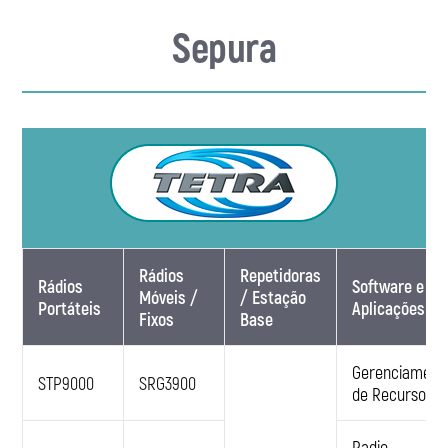
CONTATO
Sepura
Rádios
Repetidoras
Rádios
Software e
Móveis /
/ Estação
Portáteis
Aplicações
Fixos
Base
Gerenciament
STP9000
SRG3900
de Recursos
Radio