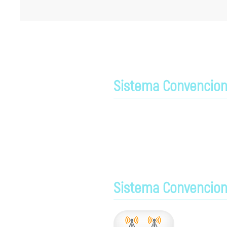
Sistema Convencion
Para grupos menores de usuários, uma
um alcance 20¨% maior, comparado ao 
passa-banda são mais estreitos, ent
permite ainda, uso do modo analógico
Sistema Convenciona
As redes IP 
extensões de 