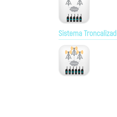
capacidade de
comunicaçõe
Sistema Troncalizad
O sistema NEX
representant
atuais. Para 
desempenho pa