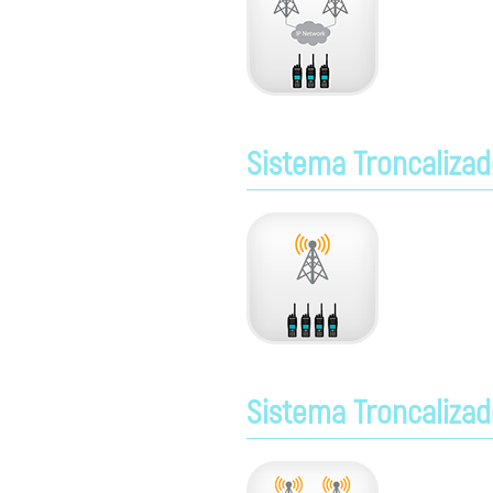
Os usuários d
Para uma gra
e dados seja
Sistema Troncalizad
Modo troncal
comunicações
O sistema tr
tráfego do si
Sistema Troncalizado
O sistema tro
gestão do tr