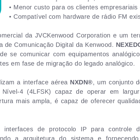
• Menor custo para os clientes empresariais e
• Compatível com hardware de rádio FM exis
ercial da JVCKenwood Corporation e um term
ma de Comunicação Digital da Kenwood.
NEXED
e se comunicar com equipamentos analógicos
tes em fase de migração do legado analógico.
lizam a interface aérea
NXDN®
, um conjunto 
 Nível-4 (4LFSK) capaz de operar em larg
tura mais ampla, é capaz de oferecer qualida
 interfaces de protocolo IP para controle d
cando a arquitetura do sistema e fornecendo