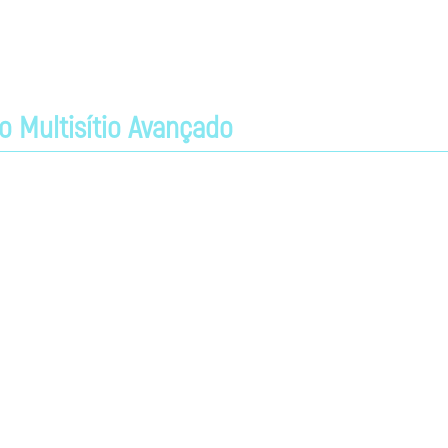
 chamadas. É a solução mais robusta e confiável, indicado para organizaçõe
s.
o Multisítio Avançado
EDGE Geração 2 (Gen2) oferece um salto quântico no tamanho da rede de rád
e escalabilidade virtualmente ilimitada. Ao mesmo tempo, oferece total com
empresas que buscam criar redes troncalizadas digitais em grande escala, G
ra satisfazer esses requisitos.